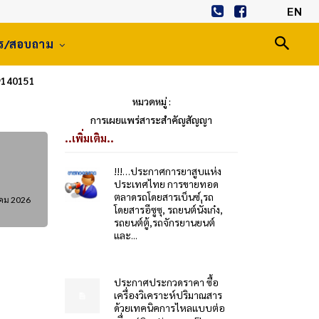
EN
าร/สอบถาม
39140151
หมวดหมู่ :
การเผยแพร่สาระสำคัญสัญญา
..เพิ่มเติม..
!!!…ประกาศการยาสูบแห่ง
ประเทศไทย การขายทอด
ตลาดรถโดยสารเบ็นซ์,รถ
คม 2026
โดยสารอีซูซุ, รถยนต์นั่งเก๋ง,
รถยนต์ตู้,รถจักรยานยนต์
และ...
ประกาศประกวดราคา ซื้อ
เครื่องวิเคราะห์ปริมาณสาร
ด้วยเทคนิคการไหลแบบต่อ