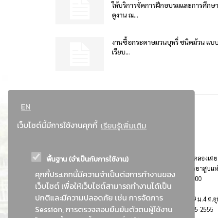
ให้บริการจัดการฝึกอบรมและการศึกษ
ดูงาน ณ...
งานซื้อกระดาษมวนบุหรี่ ชนิดม้วน แบ
เรียบ...
EN
เว็บไซต์นี้มีการใช้งานคุกกี้
เรียนรู้เพิ่มเติม
พื้นฐาน (จำเป็นกับการใช้งาน)
ที่อยู่ : 184 ถนนพระรามที่ 4 แขวงคลองเตย เขตคลองเตย
กรุงเทพมหานคร 10110 ติดต่อประชาสัมพันธ์ การยาสูบแห
คุกกี้ประเภทนี้มีความจำเป็นต่อการทำงานของ
ประเทศไทย Call center โทร. 0-2229-1000
เว็บไซต์ เพื่อให้เว็บไซต์สามารถทำงานได้เป็น
ปกติและมีความปลอดภัย เช่น การจัดการ
การยาสูบแห่งประเทศไทย พระนครศรีอยุธยา : 999 ม.4 ต.อุ
Session, การตรวจสอบยืนยันตัวตนผู้ใช้งาน
อ.อุทัย จ.พระนครศรีอยุธยา 13210 โทร. 0-3535-2555