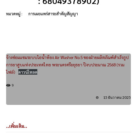
: 68049378902)
หมวดหมู่ :
การเผยแพร่สาระสำคัญสัญญา
จ้างซ่อมแซมระบบไอน้ำห้อง Air Washer No.5 ของฝ่ายผลิตภัณฑ์สำเร็จรูป
การยาสูบแห่งประเทศไทย พระนครศรีอยุธยา ปีงบประมาณ 2568 (รวม
ไฟล์)
ดาวน์โหลด
9
15 ธันวาคม 2025
..เพิ่มเติม..