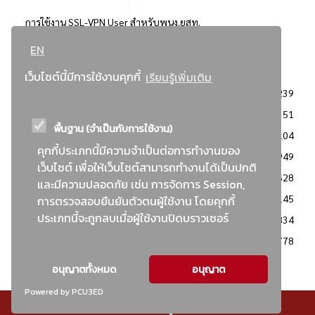
การใช้งาน SSL-VPN User สำหรับพนง.ยสท.
EN
..ยอดนิยม..
เว็บไซต์นี้มีการใช้งานคุกกี้
เรียนรู้เพิ่มเติม
จัดซื้อจัดจ้างการยาสูบแห่งประเทศไทย
3239
: ประกาศผู้ชนะการเสนอราคา
2351
พื้นฐาน (จำเป็นกับการใช้งาน)
: วิธีเฉพาะเจาะจง
2104
คุกกี้ประเภทนี้มีความจำเป็นต่อการทำงานของ
ข่าวสาร/ประกาศ
1949
เว็บไซต์ เพื่อให้เว็บไซต์สามารถทำงานได้เป็นปกติ
: เอกสารส่งเสริมความโปร่งใสในการจัดซื้อจัดจ้าง
1628
และมีความปลอดภัย เช่น การจัดการ Session,
ข่าวสารจัดซื้อจัดจ้าง
1145
การตรวจสอบยืนยันตัวตนผู้ใช้งาน โดยคุกกี้
ประเภทนี้จะถูกลบเมื่อผู้ใช้งานปิดบราวเซอร์
: แผนการจัดซื้อจัดจ้าง
834
: ประกาศราคากลาง
778
อนุญาตทั้งหมด
อนุญาต
Powered by PCU3ED
© สงวนลิขสิทธิ์ - การยาสูบแห่งประเทศไทย