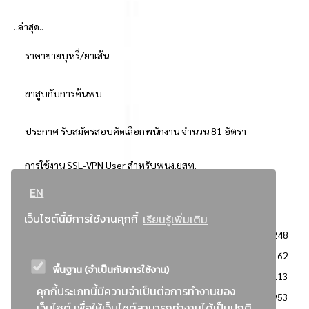
..ล่าสุด..
ราคาขายบุหรี่/ยาเส้น
ยาสูบกับการค้นพบ
ประกาศ รับสมัครสอบคัดเลือกพนักงาน จำนวน 81 อัตรา
การใช้งาน SSL-VPN User สำหรับพนง.ยสท.
EN
..ยอดนิยม..
เว็บไซต์นี้มีการใช้งานคุกกี้
เรียนรู้เพิ่มเติม
จัดซื้อจัดจ้างการยาสูบแห่งประเทศไทย
3248
: ประกาศผู้ชนะการเสนอราคา
2362
พื้นฐาน (จำเป็นกับการใช้งาน)
: วิธีเฉพาะเจาะจง
2113
คุกกี้ประเภทนี้มีความจำเป็นต่อการทำงานของ
ข่าวสาร/ประกาศ
1953
เว็บไซต์ เพื่อให้เว็บไซต์สามารถทำงานได้เป็นปกติ