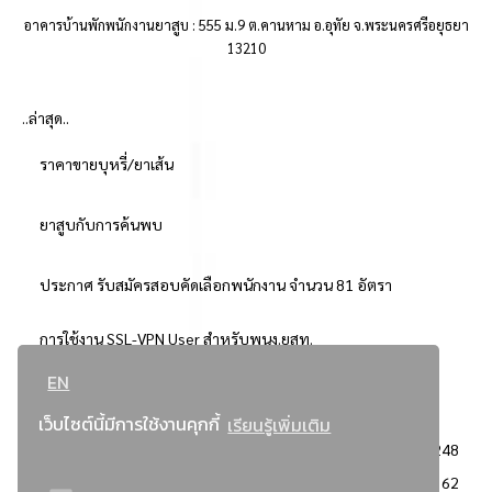
อาคารบ้านพักพนักงานยาสูบ : 555 ม.9 ต.คานหาม อ.อุทัย จ.พระนครศรีอยุธยา
13210
..ล่าสุด..
ราคาขายบุหรี่/ยาเส้น
ยาสูบกับการค้นพบ
ประกาศ รับสมัครสอบคัดเลือกพนักงาน จำนวน 81 อัตรา
การใช้งาน SSL-VPN User สำหรับพนง.ยสท.
EN
..ยอดนิยม..
เว็บไซต์นี้มีการใช้งานคุกกี้
เรียนรู้เพิ่มเติม
จัดซื้อจัดจ้างการยาสูบแห่งประเทศไทย
3248
: ประกาศผู้ชนะการเสนอราคา
2362