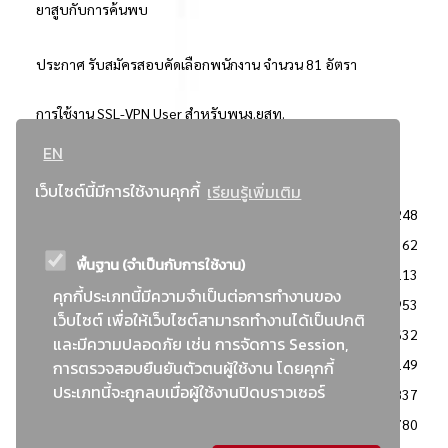
ยาสูบกับการค้นพบ
ประกาศ รับสมัครสอบคัดเลือกพนักงาน จำนวน 81 อัตรา
การใช้งาน SSL-VPN User สำหรับพนง.ยสท.
EN
..ยอดนิยม..
เว็บไซต์นี้มีการใช้งานคุกกี้
เรียนรู้เพิ่มเติม
จัดซื้อจัดจ้างการยาสูบแห่งประเทศไทย
3248
: ประกาศผู้ชนะการเสนอราคา
2362
พื้นฐาน (จำเป็นกับการใช้งาน)
: วิธีเฉพาะเจาะจง
2113
คุกกี้ประเภทนี้มีความจำเป็นต่อการทำงานของ
ข่าวสาร/ประกาศ
1953
เว็บไซต์ เพื่อให้เว็บไซต์สามารถทำงานได้เป็นปกติ
: เอกสารส่งเสริมความโปร่งใสในการจัดซื้อจัดจ้าง
1632
และมีความปลอดภัย เช่น การจัดการ Session,
ข่าวสารจัดซื้อจัดจ้าง
1149
การตรวจสอบยืนยันตัวตนผู้ใช้งาน โดยคุกกี้
ประเภทนี้จะถูกลบเมื่อผู้ใช้งานปิดบราวเซอร์
: แผนการจัดซื้อจัดจ้าง
837
: ประกาศราคากลาง
780