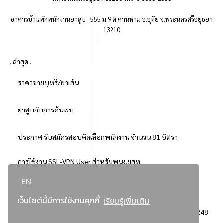
อาคารบ้านพักพนักงานยาสูบ : 555 ม.9 ต.คานหาม อ.อุทัย จ.พระนครศรีอยุธยา
13210
..ล่าสุด..
ราคาขายบุหรี่/ยาเส้น
ยาสูบกับการค้นพบ
ประกาศ รับสมัครสอบคัดเลือกพนักงาน จำนวน 81 อัตรา
การใช้งาน SSL-VPN User สำหรับพนง.ยสท.
EN
..ยอดนิยม..
เว็บไซต์นี้มีการใช้งานคุกกี้
เรียนรู้เพิ่มเติม
จัดซื้อจัดจ้างการยาสูบแห่งประเทศไทย
3248