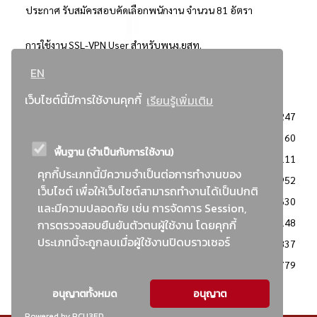
ประกาศ รับสมัครสอบคัดเลือกพนักงาน จำนวน 81 อัตรา
การใช้งาน SSL-VPN User สำหรับพนง.ยสท.
EN
..ยอดนิยม..
เว็บไซต์นี้มีการใช้งานคุกกี้
เรียนรู้เพิ่มเติม
จัดซื้อจัดจ้างการยาสูบแห่งประเทศไทย
3247
: ประกาศผู้ชนะการเสนอราคา
2360
พื้นฐาน (จำเป็นกับการใช้งาน)
: วิธีเฉพาะเจาะจง
2111
คุกกี้ประเภทนี้มีความจำเป็นต่อการทำงานของ
ข่าวสาร/ประกาศ
1952
เว็บไซต์ เพื่อให้เว็บไซต์สามารถทำงานได้เป็นปกติ
: เอกสารส่งเสริมความโปร่งใสในการจัดซื้อจัดจ้าง
1630
และมีความปลอดภัย เช่น การจัดการ Session,
ข่าวสารจัดซื้อจัดจ้าง
1148
การตรวจสอบยืนยันตัวตนผู้ใช้งาน โดยคุกกี้
ประเภทนี้จะถูกลบเมื่อผู้ใช้งานปิดบราวเซอร์
: แผนการจัดซื้อจัดจ้าง
837
: ประกาศราคากลาง
779
อนุญาตทั้งหมด
อนุญาต
Powered by PCU3ED