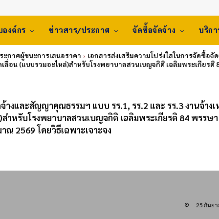
ับองค์กร
ข่าวสาร/ประกาศ
จัดซื้อจัดจ้าง
บริก
ประกาศผู้ชนะการเสนอราคา
เอกสารส่งเสริมความโปร่งใสในการจัดซื้อจั
ไดเลื่อน (แบบรวมอะไหล่)สำหรับโรงพยาบาลสวนเบญจกิติ เฉลิมพระเกียรติ 
ัดจ้างและสัญญาคุณธรรมฯ แบบ รร.1, รร.2 และ รร.3 งานจ้าง
่)สำหรับโรงพยาบาลสวนเบญจกิติ เฉลิมพระเกียรติ 84 พรรษา
าณ 2569 โดยวิธีเฉพาะเจาะจง
25 กันย