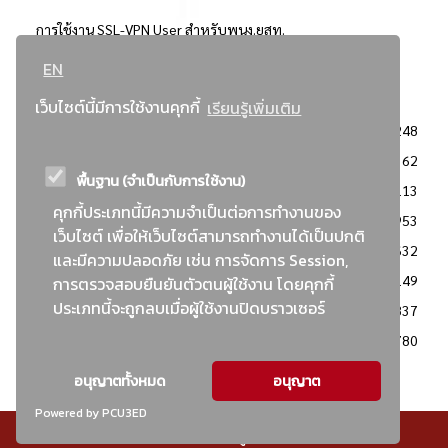
การใช้งาน SSL-VPN User สำหรับพนง.ยสท.
EN
..ยอดนิยม..
เว็บไซต์นี้มีการใช้งานคุกกี้
เรียนรู้เพิ่มเติม
จัดซื้อจัดจ้างการยาสูบแห่งประเทศไทย
3248
: ประกาศผู้ชนะการเสนอราคา
2362
พื้นฐาน (จำเป็นกับการใช้งาน)
: วิธีเฉพาะเจาะจง
2113
คุกกี้ประเภทนี้มีความจำเป็นต่อการทำงานของ
ข่าวสาร/ประกาศ
1953
เว็บไซต์ เพื่อให้เว็บไซต์สามารถทำงานได้เป็นปกติ
: เอกสารส่งเสริมความโปร่งใสในการจัดซื้อจัดจ้าง
1632
และมีความปลอดภัย เช่น การจัดการ Session,
ข่าวสารจัดซื้อจัดจ้าง
1149
การตรวจสอบยืนยันตัวตนผู้ใช้งาน โดยคุกกี้
ประเภทนี้จะถูกลบเมื่อผู้ใช้งานปิดบราวเซอร์
: แผนการจัดซื้อจัดจ้าง
837
: ประกาศราคากลาง
780
อนุญาตทั้งหมด
อนุญาต
Powered by PCU3ED
© สงวนลิขสิทธิ์ - การยาสูบแห่งประเทศไทย