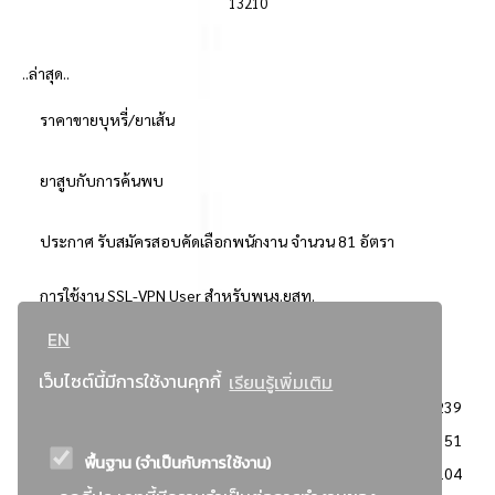
13210
..ล่าสุด..
ราคาขายบุหรี่/ยาเส้น
ยาสูบกับการค้นพบ
ประกาศ รับสมัครสอบคัดเลือกพนักงาน จำนวน 81 อัตรา
การใช้งาน SSL-VPN User สำหรับพนง.ยสท.
EN
..ยอดนิยม..
เว็บไซต์นี้มีการใช้งานคุกกี้
เรียนรู้เพิ่มเติม
จัดซื้อจัดจ้างการยาสูบแห่งประเทศไทย
3239
: ประกาศผู้ชนะการเสนอราคา
2351
พื้นฐาน (จำเป็นกับการใช้งาน)
: วิธีเฉพาะเจาะจง
2104