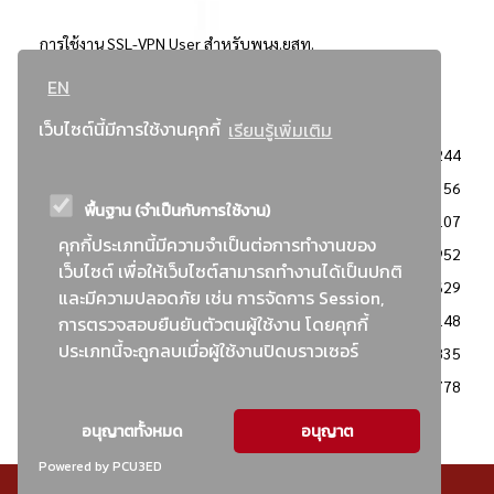
การใช้งาน SSL-VPN User สำหรับพนง.ยสท.
EN
..ยอดนิยม..
เว็บไซต์นี้มีการใช้งานคุกกี้
เรียนรู้เพิ่มเติม
จัดซื้อจัดจ้างการยาสูบแห่งประเทศไทย
3244
: ประกาศผู้ชนะการเสนอราคา
2356
พื้นฐาน (จำเป็นกับการใช้งาน)
: วิธีเฉพาะเจาะจง
2107
คุกกี้ประเภทนี้มีความจำเป็นต่อการทำงานของ
ข่าวสาร/ประกาศ
1952
เว็บไซต์ เพื่อให้เว็บไซต์สามารถทำงานได้เป็นปกติ
: เอกสารส่งเสริมความโปร่งใสในการจัดซื้อจัดจ้าง
1629
และมีความปลอดภัย เช่น การจัดการ Session,
ข่าวสารจัดซื้อจัดจ้าง
1148
การตรวจสอบยืนยันตัวตนผู้ใช้งาน โดยคุกกี้
ประเภทนี้จะถูกลบเมื่อผู้ใช้งานปิดบราวเซอร์
: แผนการจัดซื้อจัดจ้าง
835
: ประกาศราคากลาง
778
อนุญาตทั้งหมด
อนุญาต
Powered by PCU3ED
© สงวนลิขสิทธิ์ - การยาสูบแห่งประเทศไทย