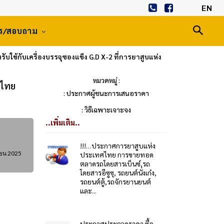
EN
าร/สอบถาม
ใช้กับเครื่องบรรจุซองแข็ง G.D X-2 ที่การยาสูบแห่ง
หมวดหมู่ :
ศไทย
: ประกาศผู้ชนะการเสนอราคา
: วิธีเฉพาะเจาะจง
..เพิ่มเติม..
!!!…ประกาศการยาสูบแห่ง
ายน 2025
ประเทศไทย การขายทอด
ตลาดรถโดยสารเบ็นซ์,รถ
โดยสารอีซูซุ, รถยนต์นั่งเก๋ง,
รถยนต์ตู้,รถจักรยานยนต์
และ...
ประกาศประกวดราคา ซื้อ