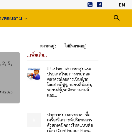
EN
าร/สอบถาม
หมวดหมู่ :
ไม่มีหมวดหมู่
..เพิ่มเติม..
 2, 5,
!!!…ประกาศการยาสูบแห่ง
ประเทศไทย การขายทอด
ตลาดรถโดยสารเบ็นซ์,รถ
โดยสารอีซูซุ, รถยนต์นั่งเก๋ง,
รถยนต์ตู้,รถจักรยานยนต์
าคม 2025
และ...
ประกาศประกวดราคา ซื้อ
เครื่องวิเคราะห์ปริมาณสาร
ด้วยเทคนิคการไหลแบบต่อ
เนื่อง (Continuous Flow...