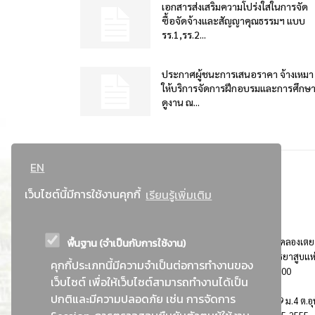
เอกสารส่งเสริมความโปร่งใสในการจัด
ซื้อจัดจ้างและสัญญาคุณธรรมฯ แบบ
รร.1,รร.2...
ประกาศผู้ชนะการเสนอราคา จ้างเหมา
ให้บริการจัดการฝึกอบรมและการศึกษ
ดูงาน ณ...
EN
เว็บไซต์นี้มีการใช้งานคุกกี้
เรียนรู้เพิ่มเติม
พื้นฐาน (จำเป็นกับการใช้งาน)
ที่อยู่ : 184 ถนนพระรามที่ 4 แขวงคลองเตย เขตคลองเตย
กรุงเทพมหานคร 10110 ติดต่อประชาสัมพันธ์ การยาสูบแห
คุกกี้ประเภทนี้มีความจำเป็นต่อการทำงานของ
ประเทศไทย Call center โทร. 0-2229-1000
เว็บไซต์ เพื่อให้เว็บไซต์สามารถทำงานได้เป็น
ปกติและมีความปลอดภัย เช่น การจัดการ
การยาสูบแห่งประเทศไทย พระนครศรีอยุธยา : 999 ม.4 ต.อุ