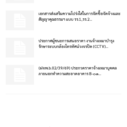
เอกสารส่งเสริมความโปร่งใสในการจัดซื้อจัดจ้างและ
สัญญาคุณธรรมฯ แบบ รร.1,รร.2...
ประกาศผู้ชนะการเสนอราคา งานจ้างเหมาบำรุง
รักษาระบบกล้องโทรทัศน์วงจรปิด (CCTV)...
(ฝจพ.b.02/39/69) ประกวดราคาจ้างเหมาบุคคล
ภายนอกทำความสะอาดอาคาร B-๐๑...