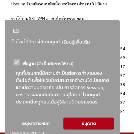
ประกาศ รับสมัครสอบคัดเลือกพนักงาน จำนวน 81 อัตรา
การใช้งาน SSL-VPN User สำหรับพนง.ยสท.
EN
..ยอดนิยม..
เว็บไซต์นี้มีการใช้งานคุกกี้
เรียนรู้เพิ่มเติม
จัดซื้อจัดจ้างการยาสูบแห่งประเทศไทย
3254
: ประกาศผู้ชนะการเสนอราคา
2369
พื้นฐาน (จำเป็นกับการใช้งาน)
: วิธีเฉพาะเจาะจง
2117
คุกกี้ประเภทนี้มีความจำเป็นต่อการทำงานของ
ข่าวสาร/ประกาศ
1957
เว็บไซต์ เพื่อให้เว็บไซต์สามารถทำงานได้เป็นปกติ
: เอกสารส่งเสริมความโปร่งใสในการจัดซื้อจัดจ้าง
1638
และมีความปลอดภัย เช่น การจัดการ Session,
ข่าวสารจัดซื้อจัดจ้าง
1154
การตรวจสอบยืนยันตัวตนผู้ใช้งาน โดยคุกกี้
ประเภทนี้จะถูกลบเมื่อผู้ใช้งานปิดบราวเซอร์
: แผนการจัดซื้อจัดจ้าง
837
: ประกาศราคากลาง
781
อนุญาตทั้งหมด
อนุญาต
Powered by PCU3ED