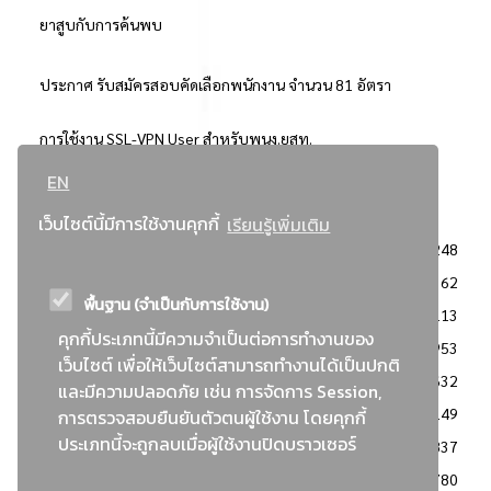
ยาสูบกับการค้นพบ
ประกาศ รับสมัครสอบคัดเลือกพนักงาน จำนวน 81 อัตรา
การใช้งาน SSL-VPN User สำหรับพนง.ยสท.
EN
..ยอดนิยม..
เว็บไซต์นี้มีการใช้งานคุกกี้
เรียนรู้เพิ่มเติม
จัดซื้อจัดจ้างการยาสูบแห่งประเทศไทย
3248
: ประกาศผู้ชนะการเสนอราคา
2362
พื้นฐาน (จำเป็นกับการใช้งาน)
: วิธีเฉพาะเจาะจง
2113
คุกกี้ประเภทนี้มีความจำเป็นต่อการทำงานของ
ข่าวสาร/ประกาศ
1953
เว็บไซต์ เพื่อให้เว็บไซต์สามารถทำงานได้เป็นปกติ
: เอกสารส่งเสริมความโปร่งใสในการจัดซื้อจัดจ้าง
1632
และมีความปลอดภัย เช่น การจัดการ Session,
ข่าวสารจัดซื้อจัดจ้าง
1149
การตรวจสอบยืนยันตัวตนผู้ใช้งาน โดยคุกกี้
ประเภทนี้จะถูกลบเมื่อผู้ใช้งานปิดบราวเซอร์
: แผนการจัดซื้อจัดจ้าง
837
: ประกาศราคากลาง
780