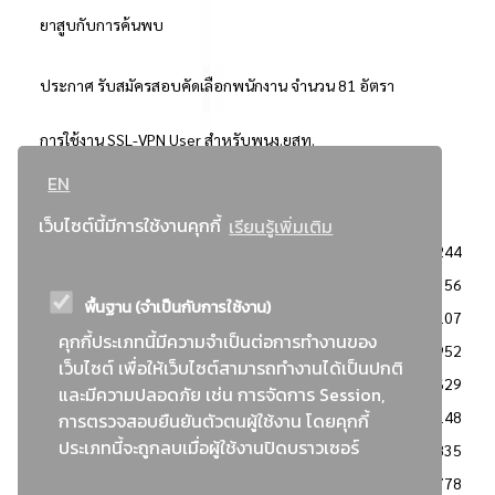
ยาสูบกับการค้นพบ
ประกาศ รับสมัครสอบคัดเลือกพนักงาน จำนวน 81 อัตรา
การใช้งาน SSL-VPN User สำหรับพนง.ยสท.
EN
..ยอดนิยม..
เว็บไซต์นี้มีการใช้งานคุกกี้
เรียนรู้เพิ่มเติม
จัดซื้อจัดจ้างการยาสูบแห่งประเทศไทย
3244
: ประกาศผู้ชนะการเสนอราคา
2356
พื้นฐาน (จำเป็นกับการใช้งาน)
: วิธีเฉพาะเจาะจง
2107
คุกกี้ประเภทนี้มีความจำเป็นต่อการทำงานของ
ข่าวสาร/ประกาศ
1952
เว็บไซต์ เพื่อให้เว็บไซต์สามารถทำงานได้เป็นปกติ
: เอกสารส่งเสริมความโปร่งใสในการจัดซื้อจัดจ้าง
1629
และมีความปลอดภัย เช่น การจัดการ Session,
ข่าวสารจัดซื้อจัดจ้าง
1148
การตรวจสอบยืนยันตัวตนผู้ใช้งาน โดยคุกกี้
ประเภทนี้จะถูกลบเมื่อผู้ใช้งานปิดบราวเซอร์
: แผนการจัดซื้อจัดจ้าง
835
: ประกาศราคากลาง
778