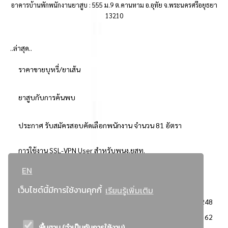
อาคารบ้านพักพนักงานยาสูบ : 555 ม.9 ต.คานหาม อ.อุทัย จ.พระนครศรีอยุธยา
13210
..ล่าสุด..
ราคาขายบุหรี่/ยาเส้น
ยาสูบกับการค้นพบ
ประกาศ รับสมัครสอบคัดเลือกพนักงาน จำนวน 81 อัตรา
การใช้งาน SSL-VPN User สำหรับพนง.ยสท.
EN
..ยอดนิยม..
เว็บไซต์นี้มีการใช้งานคุกกี้
เรียนรู้เพิ่มเติม
จัดซื้อจัดจ้างการยาสูบแห่งประเทศไทย
3248
: ประกาศผู้ชนะการเสนอราคา
2362
พื้นฐาน (จำเป็นกับการใช้งาน)