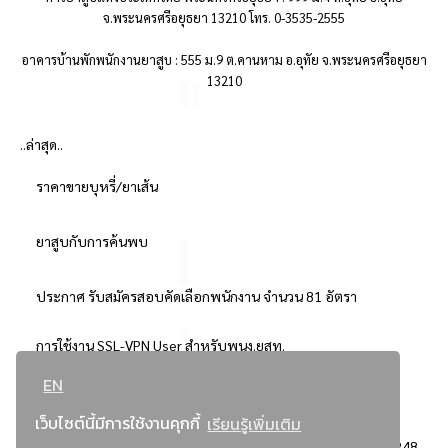
จ.พระนครศรีอยุธยา 13210 โทร. 0-3535-2555
อาคารบ้านพักพนักงานยาสูบ : 555 ม.9 ต.คานหาม อ.อุทัย จ.พระนครศรีอยุธยา
13210
..ล่าสุด..
ราคาขายบุหรี่/ยาเส้น
ยาสูบกับการค้นพบ
ประกาศ รับสมัครสอบคัดเลือกพนักงาน จำนวน 81 อัตรา
การใช้งาน SSL-VPN User สำหรับพนง.ยสท.
EN
..ยอดนิยม..
เว็บไซต์นี้มีการใช้งานคุกกี้
เรียนรู้เพิ่มเติม
จัดซื้อจัดจ้างการยาสูบแห่งประเทศไทย
3248