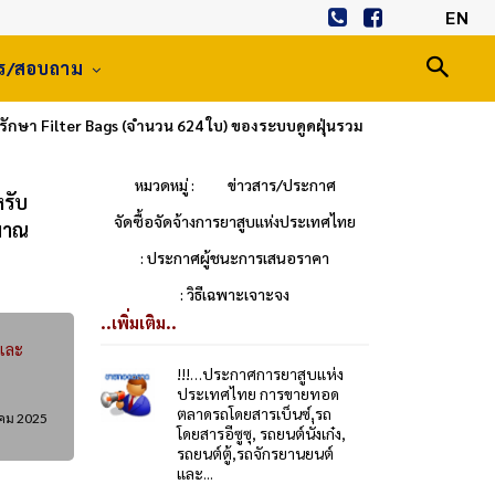
EN
าร/สอบถาม
ักษา Filter Bags (จำนวน 624 ใบ) ของระบบดูดฝุ่นรวม
หมวดหมู่ :
ข่าวสาร/ประกาศ
รับ
จัดซื้อจัดจ้างการยาสูบแห่งประเทศไทย
ะมาณ
: ประกาศผู้ชนะการเสนอราคา
: วิธีเฉพาะเจาะจง
..เพิ่มเติม..
นและ
!!!…ประกาศการยาสูบแห่ง
ประเทศไทย การขายทอด
ตลาดรถโดยสารเบ็นซ์,รถ
คม 2025
โดยสารอีซูซุ, รถยนต์นั่งเก๋ง,
รถยนต์ตู้,รถจักรยานยนต์
และ...