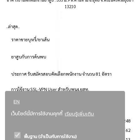
13210
..ล่าสุด..
ราคาขายบุหรี่/ยาเส้น
ยาสูบกับการค้นพบ
ประกาศ รับสมัครสอบคัดเลือกพนักงาน จำนวน 81 อัตรา
การใช้งาน SSL-VPN User สำหรับพนง.ยสท.
EN
..ยอดนิยม..
เว็บไซต์นี้มีการใช้งานคุกกี้
เรียนรู้เพิ่มเติม
จัดซื้อจัดจ้างการยาสูบแห่งประเทศไทย
3248
: ประกาศผู้ชนะการเสนอราคา
2362
พื้นฐาน (จำเป็นกับการใช้งาน)
: วิธีเฉพาะเจาะจง
2113