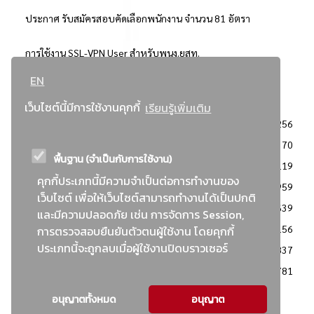
ประกาศ รับสมัครสอบคัดเลือกพนักงาน จำนวน 81 อัตรา
การใช้งาน SSL-VPN User สำหรับพนง.ยสท.
EN
..ยอดนิยม..
เว็บไซต์นี้มีการใช้งานคุกกี้
เรียนรู้เพิ่มเติม
จัดซื้อจัดจ้างการยาสูบแห่งประเทศไทย
3256
: ประกาศผู้ชนะการเสนอราคา
2370
พื้นฐาน (จำเป็นกับการใช้งาน)
: วิธีเฉพาะเจาะจง
2119
คุกกี้ประเภทนี้มีความจำเป็นต่อการทำงานของ
ข่าวสาร/ประกาศ
1959
เว็บไซต์ เพื่อให้เว็บไซต์สามารถทำงานได้เป็นปกติ
: เอกสารส่งเสริมความโปร่งใสในการจัดซื้อจัดจ้าง
1639
และมีความปลอดภัย เช่น การจัดการ Session,
ข่าวสารจัดซื้อจัดจ้าง
1156
การตรวจสอบยืนยันตัวตนผู้ใช้งาน โดยคุกกี้
ประเภทนี้จะถูกลบเมื่อผู้ใช้งานปิดบราวเซอร์
: แผนการจัดซื้อจัดจ้าง
837
: ประกาศราคากลาง
781
อนุญาตทั้งหมด
อนุญาต