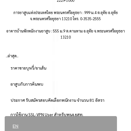
2229-1000
การยาสูบแห่งประเทศไทย พระนครศรีอยุธยา : 999 ม.4 ต.อุทัย อ.อุทัย
จ.พระนครศรีอยุธยา 13210 โทร. 0-3535-2555
อาคารบ้านพักพนักงานยาสูบ : 555 ม.9 ต.คานหาม อ.อุทัย จ.พระนครศรีอยุธยา
13210
..ล่าสุด..
ราคาขายบุหรี่/ยาเส้น
ยาสูบกับการค้นพบ
ประกาศ รับสมัครสอบคัดเลือกพนักงาน จำนวน 81 อัตรา
การใช้งาน SSL-VPN User สำหรับพนง.ยสท.
EN
..ยอดนิยม..