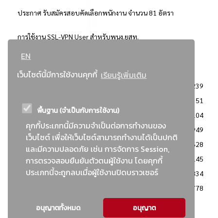
ประกาศ รับสมัครสอบคัดเลือกพนักงาน จำนวน 81 อัตรา
การใช้งาน SSL-VPN User สำหรับพนง.ยสท.
EN
..ยอดนิยม..
เว็บไซต์นี้มีการใช้งานคุกกี้
เรียนรู้เพิ่มเติม
จัดซื้อจัดจ้างการยาสูบแห่งประเทศไทย
3239
: ประกาศผู้ชนะการเสนอราคา
2351
พื้นฐาน (จำเป็นกับการใช้งาน)
: วิธีเฉพาะเจาะจง
2104
คุกกี้ประเภทนี้มีความจำเป็นต่อการทำงานของ
ข่าวสาร/ประกาศ
1949
เว็บไซต์ เพื่อให้เว็บไซต์สามารถทำงานได้เป็นปกติ
: เอกสารส่งเสริมความโปร่งใสในการจัดซื้อจัดจ้าง
1628
และมีความปลอดภัย เช่น การจัดการ Session,
ข่าวสารจัดซื้อจัดจ้าง
1145
การตรวจสอบยืนยันตัวตนผู้ใช้งาน โดยคุกกี้
ประเภทนี้จะถูกลบเมื่อผู้ใช้งานปิดบราวเซอร์
: แผนการจัดซื้อจัดจ้าง
834
: ประกาศราคากลาง
778
อนุญาตทั้งหมด
อนุญาต