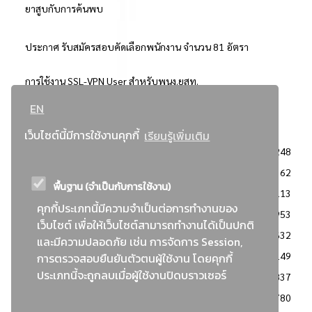
ยาสูบกับการค้นพบ
ประกาศ รับสมัครสอบคัดเลือกพนักงาน จำนวน 81 อัตรา
การใช้งาน SSL-VPN User สำหรับพนง.ยสท.
EN
..ยอดนิยม..
เว็บไซต์นี้มีการใช้งานคุกกี้
เรียนรู้เพิ่มเติม
จัดซื้อจัดจ้างการยาสูบแห่งประเทศไทย
3248
: ประกาศผู้ชนะการเสนอราคา
2362
พื้นฐาน (จำเป็นกับการใช้งาน)
: วิธีเฉพาะเจาะจง
2113
คุกกี้ประเภทนี้มีความจำเป็นต่อการทำงานของ
ข่าวสาร/ประกาศ
1953
เว็บไซต์ เพื่อให้เว็บไซต์สามารถทำงานได้เป็นปกติ
: เอกสารส่งเสริมความโปร่งใสในการจัดซื้อจัดจ้าง
1632
และมีความปลอดภัย เช่น การจัดการ Session,
ข่าวสารจัดซื้อจัดจ้าง
1149
การตรวจสอบยืนยันตัวตนผู้ใช้งาน โดยคุกกี้
ประเภทนี้จะถูกลบเมื่อผู้ใช้งานปิดบราวเซอร์
: แผนการจัดซื้อจัดจ้าง
837
: ประกาศราคากลาง
780