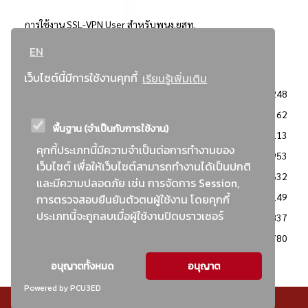
การใช้งาน SSL-VPN User สำหรับพนง.ยสท.
EN
..ยอดนิยม..
เว็บไซต์นี้มีการใช้งานคุกกี้
เรียนรู้เพิ่มเติม
จัดซื้อจัดจ้างการยาสูบแห่งประเทศไทย
3248
: ประกาศผู้ชนะการเสนอราคา
2362
พื้นฐาน (จำเป็นกับการใช้งาน)
: วิธีเฉพาะเจาะจง
2113
คุกกี้ประเภทนี้มีความจำเป็นต่อการทำงานของ
ข่าวสาร/ประกาศ
1953
เว็บไซต์ เพื่อให้เว็บไซต์สามารถทำงานได้เป็นปกติ
: เอกสารส่งเสริมความโปร่งใสในการจัดซื้อจัดจ้าง
1632
และมีความปลอดภัย เช่น การจัดการ Session,
ข่าวสารจัดซื้อจัดจ้าง
1149
การตรวจสอบยืนยันตัวตนผู้ใช้งาน โดยคุกกี้
ประเภทนี้จะถูกลบเมื่อผู้ใช้งานปิดบราวเซอร์
: แผนการจัดซื้อจัดจ้าง
837
: ประกาศราคากลาง
780
อนุญาตทั้งหมด
อนุญาต
Powered by PCU3ED
© สงวนลิขสิทธิ์ - การยาสูบแห่งประเทศไทย