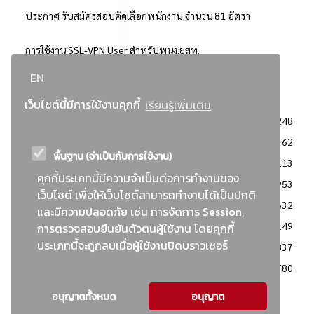
ประกาศ รับสมัครสอบคัดเลือกพนักงาน จำนวน 81 อัตรา
การใช้งาน SSL-VPN User สำหรับพนง.ยสท.
EN
..ยอดนิยม..
เว็บไซต์นี้มีการใช้งานคุกกี้
เรียนรู้เพิ่มเติม
จัดซื้อจัดจ้างการยาสูบแห่งประเทศไทย
3248
: ประกาศผู้ชนะการเสนอราคา
2362
พื้นฐาน (จำเป็นกับการใช้งาน)
: วิธีเฉพาะเจาะจง
2113
คุกกี้ประเภทนี้มีความจำเป็นต่อการทำงานของ
ข่าวสาร/ประกาศ
1953
เว็บไซต์ เพื่อให้เว็บไซต์สามารถทำงานได้เป็นปกติ
: เอกสารส่งเสริมความโปร่งใสในการจัดซื้อจัดจ้าง
1632
และมีความปลอดภัย เช่น การจัดการ Session,
ข่าวสารจัดซื้อจัดจ้าง
1149
การตรวจสอบยืนยันตัวตนผู้ใช้งาน โดยคุกกี้
ประเภทนี้จะถูกลบเมื่อผู้ใช้งานปิดบราวเซอร์
: แผนการจัดซื้อจัดจ้าง
837
: ประกาศราคากลาง
780
อนุญาตทั้งหมด
อนุญาต