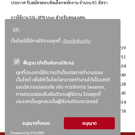
ประกาศ รับสมัครสอบคัดเลือกพนักงาน จำนวน 81 อัตรา
การใช้งาน SSL-VPN User สำหรับพนง.ยสท.
EN
..ยอดนิยม..
เว็บไซต์นี้มีการใช้งานคุกกี้
เรียนรู้เพิ่มเติม
จัดซื้อจัดจ้างการยาสูบแห่งประเทศไทย
3239
: ประกาศผู้ชนะการเสนอราคา
2351
พื้นฐาน (จำเป็นกับการใช้งาน)
: วิธีเฉพาะเจาะจง
2104
คุกกี้ประเภทนี้มีความจำเป็นต่อการทำงานของ
ข่าวสาร/ประกาศ
1949
เว็บไซต์ เพื่อให้เว็บไซต์สามารถทำงานได้เป็นปกติ
: เอกสารส่งเสริมความโปร่งใสในการจัดซื้อจัดจ้าง
1628
และมีความปลอดภัย เช่น การจัดการ Session,
ข่าวสารจัดซื้อจัดจ้าง
1145
การตรวจสอบยืนยันตัวตนผู้ใช้งาน โดยคุกกี้
ประเภทนี้จะถูกลบเมื่อผู้ใช้งานปิดบราวเซอร์
: แผนการจัดซื้อจัดจ้าง
834
: ประกาศราคากลาง
778
อนุญาตทั้งหมด
อนุญาต
Powered by PCU3ED