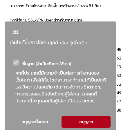
ประกาศ รับสมัครสอบคัดเลือกพนักงาน จำนวน 81 อัตรา
การใช้งาน SSL-VPN User สำหรับพนง.ยสท.
EN
..ยอดนิยม..
เว็บไซต์นี้มีการใช้งานคุกกี้
เรียนรู้เพิ่มเติม
จัดซื้อจัดจ้างการยาสูบแห่งประเทศไทย
3248
: ประกาศผู้ชนะการเสนอราคา
2362
พื้นฐาน (จำเป็นกับการใช้งาน)
: วิธีเฉพาะเจาะจง
2113
คุกกี้ประเภทนี้มีความจำเป็นต่อการทำงานของ
ข่าวสาร/ประกาศ
1953
เว็บไซต์ เพื่อให้เว็บไซต์สามารถทำงานได้เป็นปกติ
: เอกสารส่งเสริมความโปร่งใสในการจัดซื้อจัดจ้าง
1632
และมีความปลอดภัย เช่น การจัดการ Session,
ข่าวสารจัดซื้อจัดจ้าง
1149
การตรวจสอบยืนยันตัวตนผู้ใช้งาน โดยคุกกี้
ประเภทนี้จะถูกลบเมื่อผู้ใช้งานปิดบราวเซอร์
: แผนการจัดซื้อจัดจ้าง
837
: ประกาศราคากลาง
780
อนุญาตทั้งหมด
อนุญาต