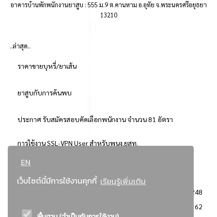
อาคารบ้านพักพนักงานยาสูบ : 555 ม.9 ต.คานหาม อ.อุทัย จ.พระนครศรีอยุธยา
13210
..ล่าสุด..
ราคาขายบุหรี่/ยาเส้น
ยาสูบกับการค้นพบ
ประกาศ รับสมัครสอบคัดเลือกพนักงาน จำนวน 81 อัตรา
การใช้งาน SSL-VPN User สำหรับพนง.ยสท.
EN
..ยอดนิยม..
เว็บไซต์นี้มีการใช้งานคุกกี้
เรียนรู้เพิ่มเติม
จัดซื้อจัดจ้างการยาสูบแห่งประเทศไทย
3248
: ประกาศผู้ชนะการเสนอราคา
2362
พื้นฐาน (จำเป็นกับการใช้งาน)