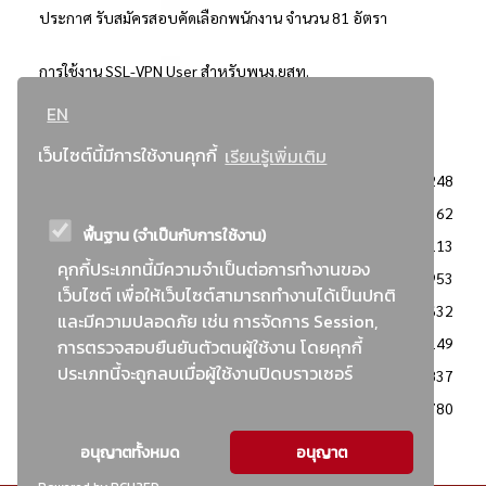
ประกาศ รับสมัครสอบคัดเลือกพนักงาน จำนวน 81 อัตรา
การใช้งาน SSL-VPN User สำหรับพนง.ยสท.
EN
..ยอดนิยม..
เว็บไซต์นี้มีการใช้งานคุกกี้
เรียนรู้เพิ่มเติม
จัดซื้อจัดจ้างการยาสูบแห่งประเทศไทย
3248
: ประกาศผู้ชนะการเสนอราคา
2362
พื้นฐาน (จำเป็นกับการใช้งาน)
: วิธีเฉพาะเจาะจง
2113
คุกกี้ประเภทนี้มีความจำเป็นต่อการทำงานของ
ข่าวสาร/ประกาศ
1953
เว็บไซต์ เพื่อให้เว็บไซต์สามารถทำงานได้เป็นปกติ
: เอกสารส่งเสริมความโปร่งใสในการจัดซื้อจัดจ้าง
1632
และมีความปลอดภัย เช่น การจัดการ Session,
ข่าวสารจัดซื้อจัดจ้าง
1149
การตรวจสอบยืนยันตัวตนผู้ใช้งาน โดยคุกกี้
ประเภทนี้จะถูกลบเมื่อผู้ใช้งานปิดบราวเซอร์
: แผนการจัดซื้อจัดจ้าง
837
: ประกาศราคากลาง
780
อนุญาตทั้งหมด
อนุญาต