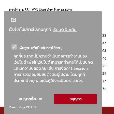
การใช้งาน SSL-VPN User สำหรับพนง.ยสท.
EN
..ยอดนิยม..
เว็บไซต์นี้มีการใช้งานคุกกี้
เรียนรู้เพิ่มเติม
จัดซื้อจัดจ้างการยาสูบแห่งประเทศไทย
3233
: ประกาศผู้ชนะการเสนอราคา
2347
พื้นฐาน (จำเป็นกับการใช้งาน)
: วิธีเฉพาะเจาะจง
2103
คุกกี้ประเภทนี้มีความจำเป็นต่อการทำงานของ
ข่าวสาร/ประกาศ
1946
เว็บไซต์ เพื่อให้เว็บไซต์สามารถทำงานได้เป็นปกติ
: เอกสารส่งเสริมความโปร่งใสในการจัดซื้อจัดจ้าง
1625
และมีความปลอดภัย เช่น การจัดการ Session,
ข่าวสารจัดซื้อจัดจ้าง
1139
การตรวจสอบยืนยันตัวตนผู้ใช้งาน โดยคุกกี้
ประเภทนี้จะถูกลบเมื่อผู้ใช้งานปิดบราวเซอร์
: แผนการจัดซื้อจัดจ้าง
834
: ประกาศราคากลาง
776
อนุญาตทั้งหมด
อนุญาต
Powered by PCU3ED
© สงวนลิขสิทธิ์ - การยาสูบแห่งประเทศไทย