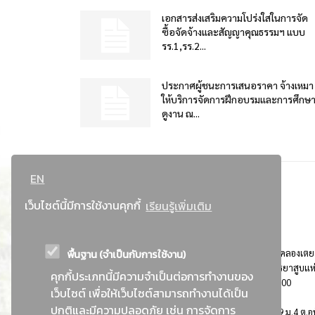
เอกสารส่งเสริมความโปร่งใสในการจัด
ซื้อจัดจ้างและสัญญาคุณธรรมฯ แบบ
รร.1,รร.2...
ประกาศผู้ชนะการเสนอราคา จ้างเหมา
ให้บริการจัดการฝึกอบรมและการศึกษ
ดูงาน ณ...
EN
เว็บไซต์นี้มีการใช้งานคุกกี้
เรียนรู้เพิ่มเติม
พื้นฐาน (จำเป็นกับการใช้งาน)
ที่อยู่ : 184 ถนนพระรามที่ 4 แขวงคลองเตย เขตคลองเตย
กรุงเทพมหานคร 10110 ติดต่อประชาสัมพันธ์ การยาสูบแห
คุกกี้ประเภทนี้มีความจำเป็นต่อการทำงานของ
ประเทศไทย Call center โทร. 0-2229-1000
เว็บไซต์ เพื่อให้เว็บไซต์สามารถทำงานได้เป็น
ปกติและมีความปลอดภัย เช่น การจัดการ
การยาสูบแห่งประเทศไทย พระนครศรีอยุธยา : 999 ม.4 ต.อุ