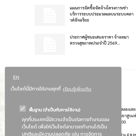
แผนการจัดซื้อจัดจ้างโครงการเช่า
บริการระบบประมวลผลบนระบบคลา
วด์อัจฉริยะ
ประกาศผู้ชนะเสนอราคา จ้างเหมา
ตรวจสุขภาพประจำปี 2569...
EN
เว็บไซต์นี้มีการใช้งานคุกกี้
เรียนรู้เพิ่มเติม
พื้นฐาน (จำเป็นกับการใช้งาน)
ที่อยู่ : 184 ถนนพระรามที่ 4 แขวงคลองเตย เขตคลองเตย
กรุงเทพมหานคร 10110 ติดต่อประชาสัมพันธ์ การยาสูบแห
คุกกี้ประเภทนี้มีความจำเป็นต่อการทำงานของ
ประเทศไทย Call center โทร. 0-2229-1000
เว็บไซต์ เพื่อให้เว็บไซต์สามารถทำงานได้เป็น
ปกติและมีความปลอดภัย เช่น การจัดการ
การยาสูบแห่งประเทศไทย พระนครศรีอยุธยา : 999 ม.4 ต.อุ