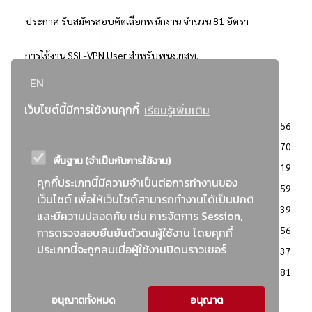
ประกาศ รับสมัครสอบคัดเลือกพนักงาน จำนวน 81 อัตรา
การใช้งาน SSL-VPN User สำหรับพนง.ยสท.
EN
..ยอดนิยม..
เว็บไซต์นี้มีการใช้งานคุกกี้
เรียนรู้เพิ่มเติม
จัดซื้อจัดจ้างการยาสูบแห่งประเทศไทย
3256
: ประกาศผู้ชนะการเสนอราคา
2370
พื้นฐาน (จำเป็นกับการใช้งาน)
: วิธีเฉพาะเจาะจง
2119
คุกกี้ประเภทนี้มีความจำเป็นต่อการทำงานของ
ข่าวสาร/ประกาศ
1959
เว็บไซต์ เพื่อให้เว็บไซต์สามารถทำงานได้เป็นปกติ
: เอกสารส่งเสริมความโปร่งใสในการจัดซื้อจัดจ้าง
1639
และมีความปลอดภัย เช่น การจัดการ Session,
ข่าวสารจัดซื้อจัดจ้าง
1156
การตรวจสอบยืนยันตัวตนผู้ใช้งาน โดยคุกกี้
ประเภทนี้จะถูกลบเมื่อผู้ใช้งานปิดบราวเซอร์
: แผนการจัดซื้อจัดจ้าง
837
: ประกาศราคากลาง
781
อนุญาตทั้งหมด
อนุญาต