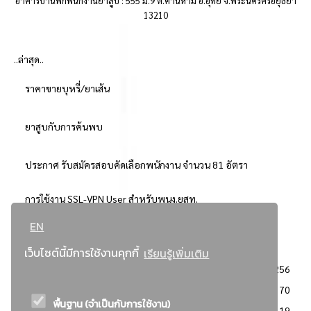
อาคารบ้านพักพนักงานยาสูบ : 555 ม.9 ต.คานหาม อ.อุทัย จ.พระนครศรีอยุธยา
13210
..ล่าสุด..
ราคาขายบุหรี่/ยาเส้น
ยาสูบกับการค้นพบ
ประกาศ รับสมัครสอบคัดเลือกพนักงาน จำนวน 81 อัตรา
การใช้งาน SSL-VPN User สำหรับพนง.ยสท.
EN
..ยอดนิยม..
เว็บไซต์นี้มีการใช้งานคุกกี้
เรียนรู้เพิ่มเติม
จัดซื้อจัดจ้างการยาสูบแห่งประเทศไทย
3256
: ประกาศผู้ชนะการเสนอราคา
2370
พื้นฐาน (จำเป็นกับการใช้งาน)
: วิธีเฉพาะเจาะจง
2119