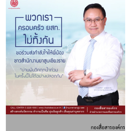
กองสื่อสารองค์กร