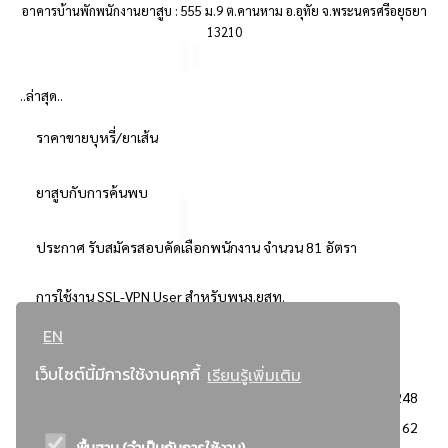
อาคารบ้านพักพนักงานยาสูบ : 555 ม.9 ต.คานหาม อ.อุทัย จ.พระนครศรีอยุธยา
13210
..ล่าสุด..
ราคาขายบุหรี่/ยาเส้น
ยาสูบกับการค้นพบ
ประกาศ รับสมัครสอบคัดเลือกพนักงาน จำนวน 81 อัตรา
การใช้งาน SSL-VPN User สำหรับพนง.ยสท.
EN
..ยอดนิยม..
เว็บไซต์นี้มีการใช้งานคุกกี้
เรียนรู้เพิ่มเติม
จัดซื้อจัดจ้างการยาสูบแห่งประเทศไทย
3248
: ประกาศผู้ชนะการเสนอราคา
2362
พื้นฐาน (จำเป็นกับการใช้งาน)