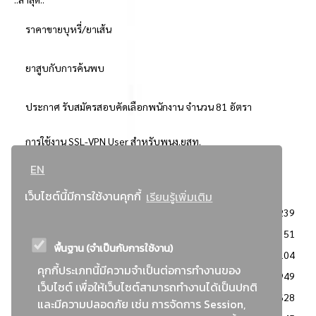
ราคาขายบุหรี่/ยาเส้น
ยาสูบกับการค้นพบ
ประกาศ รับสมัครสอบคัดเลือกพนักงาน จำนวน 81 อัตรา
การใช้งาน SSL-VPN User สำหรับพนง.ยสท.
EN
..ยอดนิยม..
เว็บไซต์นี้มีการใช้งานคุกกี้
เรียนรู้เพิ่มเติม
จัดซื้อจัดจ้างการยาสูบแห่งประเทศไทย
3239
: ประกาศผู้ชนะการเสนอราคา
2351
พื้นฐาน (จำเป็นกับการใช้งาน)
: วิธีเฉพาะเจาะจง
2104
คุกกี้ประเภทนี้มีความจำเป็นต่อการทำงานของ
ข่าวสาร/ประกาศ
1949
เว็บไซต์ เพื่อให้เว็บไซต์สามารถทำงานได้เป็นปกติ
: เอกสารส่งเสริมความโปร่งใสในการจัดซื้อจัดจ้าง
1628
และมีความปลอดภัย เช่น การจัดการ Session,