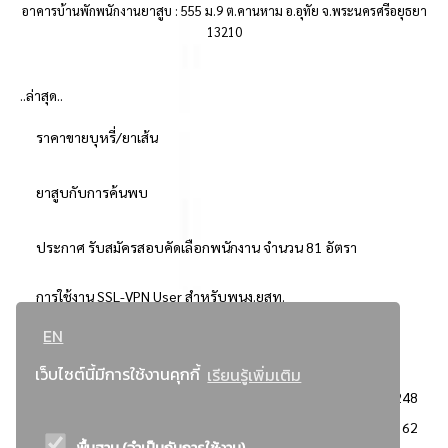
อาคารบ้านพักพนักงานยาสูบ : 555 ม.9 ต.คานหาม อ.อุทัย จ.พระนครศรีอยุธยา
13210
..ล่าสุด..
ราคาขายบุหรี่/ยาเส้น
ยาสูบกับการค้นพบ
ประกาศ รับสมัครสอบคัดเลือกพนักงาน จำนวน 81 อัตรา
การใช้งาน SSL-VPN User สำหรับพนง.ยสท.
EN
..ยอดนิยม..
เว็บไซต์นี้มีการใช้งานคุกกี้
เรียนรู้เพิ่มเติม
จัดซื้อจัดจ้างการยาสูบแห่งประเทศไทย
3248
: ประกาศผู้ชนะการเสนอราคา
2362
พื้นฐาน (จำเป็นกับการใช้งาน)