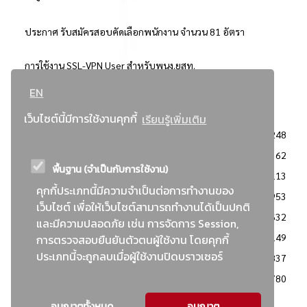
ประกาศ รับสมัครสอบคัดเลือกพนักงาน จำนวน 81 อัตรา
การใช้งาน SSL-VPN User สำหรับพนง.ยสท.
EN
..ยอดนิยม..
เว็บไซต์นี้มีการใช้งานคุกกี้
เรียนรู้เพิ่มเติม
จัดซื้อจัดจ้างการยาสูบแห่งประเทศไทย
3248
: ประกาศผู้ชนะการเสนอราคา
2362
พื้นฐาน (จำเป็นกับการใช้งาน)
: วิธีเฉพาะเจาะจง
2113
คุกกี้ประเภทนี้มีความจำเป็นต่อการทำงานของ
ข่าวสาร/ประกาศ
1953
เว็บไซต์ เพื่อให้เว็บไซต์สามารถทำงานได้เป็นปกติ
: เอกสารส่งเสริมความโปร่งใสในการจัดซื้อจัดจ้าง
1632
และมีความปลอดภัย เช่น การจัดการ Session,
ข่าวสารจัดซื้อจัดจ้าง
1149
การตรวจสอบยืนยันตัวตนผู้ใช้งาน โดยคุกกี้
ประเภทนี้จะถูกลบเมื่อผู้ใช้งานปิดบราวเซอร์
: แผนการจัดซื้อจัดจ้าง
837
: ประกาศราคากลาง
780
อนุญาตทั้งหมด
อนุญาต