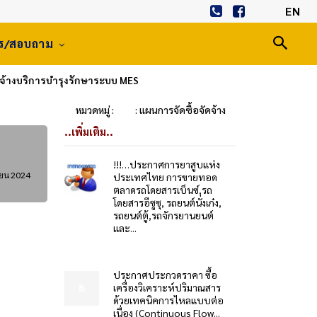
EN
าร/สอบถาม
รจ้างบริการบำรุงรักษาระบบ MES
หมวดหมู่ :
: แผนการจัดซื้อจัดจ้าง
..เพิ่มเติม..
!!!…ประกาศการยาสูบแห่ง
ายน 2024
ประเทศไทย การขายทอด
ตลาดรถโดยสารเบ็นซ์,รถ
โดยสารอีซูซุ, รถยนต์นั่งเก๋ง,
รถยนต์ตู้,รถจักรยานยนต์
และ...
ประกาศประกวดราคา ซื้อ
เครื่องวิเคราะห์ปริมาณสาร
ด้วยเทคนิคการไหลแบบต่อ
เนื่อง (Continuous Flow...