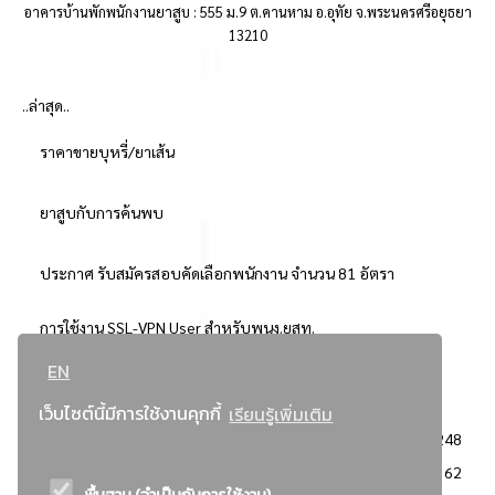
อาคารบ้านพักพนักงานยาสูบ : 555 ม.9 ต.คานหาม อ.อุทัย จ.พระนครศรีอยุธยา
13210
..ล่าสุด..
ราคาขายบุหรี่/ยาเส้น
ยาสูบกับการค้นพบ
ประกาศ รับสมัครสอบคัดเลือกพนักงาน จำนวน 81 อัตรา
การใช้งาน SSL-VPN User สำหรับพนง.ยสท.
EN
..ยอดนิยม..
เว็บไซต์นี้มีการใช้งานคุกกี้
เรียนรู้เพิ่มเติม
จัดซื้อจัดจ้างการยาสูบแห่งประเทศไทย
3248
: ประกาศผู้ชนะการเสนอราคา
2362
พื้นฐาน (จำเป็นกับการใช้งาน)