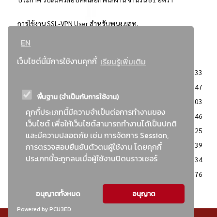
การใช้งาน SSL-VPN User สำหรับพนง.ยสท.
EN
..ยอดนิยม..
เว็บไซต์นี้มีการใช้งานคุกกี้
เรียนรู้เพิ่มเติม
จัดซื้อจัดจ้างการยาสูบแห่งประเทศไทย
3233
: ประกาศผู้ชนะการเสนอราคา
2347
พื้นฐาน (จำเป็นกับการใช้งาน)
: วิธีเฉพาะเจาะจง
2103
คุกกี้ประเภทนี้มีความจำเป็นต่อการทำงานของ
ข่าวสาร/ประกาศ
1946
เว็บไซต์ เพื่อให้เว็บไซต์สามารถทำงานได้เป็นปกติ
: เอกสารส่งเสริมความโปร่งใสในการจัดซื้อจัดจ้าง
1625
และมีความปลอดภัย เช่น การจัดการ Session,
ข่าวสารจัดซื้อจัดจ้าง
1139
การตรวจสอบยืนยันตัวตนผู้ใช้งาน โดยคุกกี้
ประเภทนี้จะถูกลบเมื่อผู้ใช้งานปิดบราวเซอร์
: แผนการจัดซื้อจัดจ้าง
834
: ประกาศราคากลาง
776
อนุญาตทั้งหมด
อนุญาต
Powered by PCU3ED