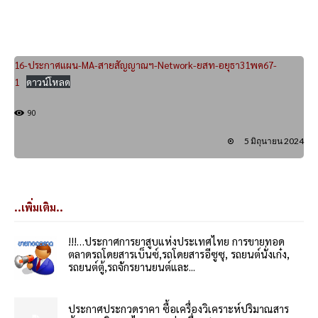
16-ประกาศแผน-MA-สายสัญญาณฯ-Network-ยสท-อยุธา31พค67-
1
ดาวน์โหลด
90
5 มิถุนายน 2024
..เพิ่มเติม..
!!!…ประกาศการยาสูบแห่งประเทศไทย การขายทอด
ตลาดรถโดยสารเบ็นซ์,รถโดยสารอีซูซุ, รถยนต์นั่งเก๋ง,
รถยนต์ตู้,รถจักรยานยนต์และ...
ประกาศประกวดราคา ซื้อเครื่องวิเคราะห์ปริมาณสาร