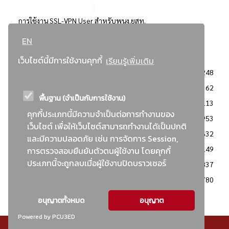
การใช้งาน SSL-VPN User สำหรับพนง.ยสท.
EN
..ยอดนิยม..
เว็บไซต์นี้มีการใช้งานคุกกี้
เรียนรู้เพิ่มเติม
จัดซื้อจัดจ้างการยาสูบแห่งประเทศไทย
3248
: ประกาศผู้ชนะการเสนอราคา
2362
พื้นฐาน (จำเป็นกับการใช้งาน)
: วิธีเฉพาะเจาะจง
2113
คุกกี้ประเภทนี้มีความจำเป็นต่อการทำงานของ
ข่าวสาร/ประกาศ
1953
เว็บไซต์ เพื่อให้เว็บไซต์สามารถทำงานได้เป็นปกติ
: เอกสารส่งเสริมความโปร่งใสในการจัดซื้อจัดจ้าง
1632
และมีความปลอดภัย เช่น การจัดการ Session,
ข่าวสารจัดซื้อจัดจ้าง
1149
การตรวจสอบยืนยันตัวตนผู้ใช้งาน โดยคุกกี้
ประเภทนี้จะถูกลบเมื่อผู้ใช้งานปิดบราวเซอร์
: แผนการจัดซื้อจัดจ้าง
837
: ประกาศราคากลาง
780
อนุญาตทั้งหมด
อนุญาต
Powered by PCU3ED
© สงวนลิขสิทธิ์ - การยาสูบแห่งประเทศไทย