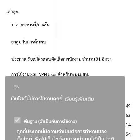
..ล่าสุด..
ราคาขายบุหรี่/ยาเส้น
ยาสูบกับการค้นพบ
ประกาศ รับสมัครสอบคัดเลือกพนักงาน จำนวน 81 อัตรา
การใช้งาน SSL-VPN User สำหรับพนง.ยสท.
EN
..ยอดนิยม..
เว็บไซต์นี้มีการใช้งานคุกกี้
เรียนรู้เพิ่มเติม
จัดซื้อจัดจ้างการยาสูบแห่งประเทศไทย
3249
: ประกาศผู้ชนะการเสนอราคา
2363
พื้นฐาน (จำเป็นกับการใช้งาน)
: วิธีเฉพาะเจาะจง
2114
คุกกี้ประเภทนี้มีความจำเป็นต่อการทำงานของ
ข่าวสาร/ประกาศ
1954
เว็บไซต์ เพื่อให้เว็บไซต์สามารถทำงานได้เป็นปกติ