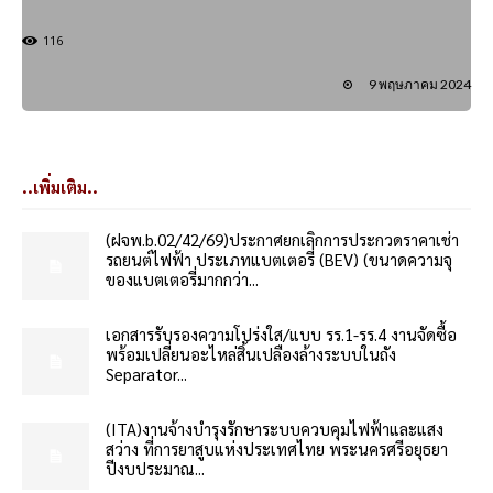
116
9 พฤษภาคม 2024
..เพิ่มเติม..
(ฝจพ.b.02/42/69)ประกาศยกเลิกการประกวดราคาเช่า
รถยนต์ไฟฟ้า ประเภทแบตเตอรี่ (BEV) (ขนาดความจุ
ของแบตเตอรี่มากกว่า...
เอกสารรับรองความโปร่งใส/แบบ รร.1-รร.4 งานจัดซื้อ
พร้อมเปลี่ยนอะไหล่สิ้นเปลืองล้างระบบในถัง
Separator...
(ITA)งานจ้างบำรุงรักษาระบบควบคุมไฟฟ้าและแสง
สว่าง ที่การยาสูบแห่งประเทศไทย พระนครศรีอยุธยา
ปีงบประมาณ...