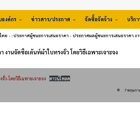
ับองค์กร
ข่าวสาร/ประกาศ
จัดซื้อจัดจ้าง
บริก
ศไทย
: ประกาศผู้ชนะการเสนอราคา
ประกาศผลผู้ชนะการเสนอราคา งานจั
งานจัดซื้อเต้นท์ผ้าใบทรงจั่ว โดยวิธีเฉพาะเจาะจง
จั่ว-โดยวิธีเฉพาะเจาะจง
ดาวน์โหลด
7 พฤษภา