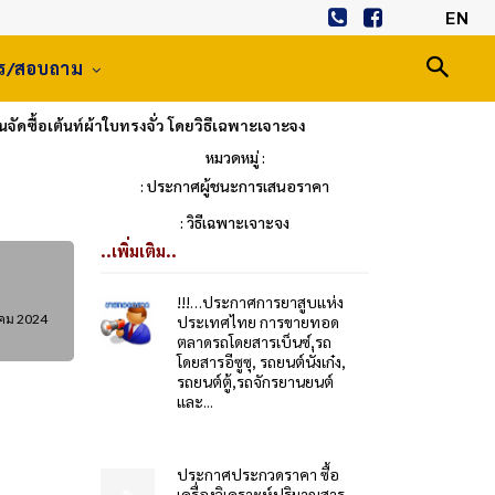
EN
าร/สอบถาม
ดซื้อเต้นท์ผ้าใบทรงจั่ว โดยวิธีเฉพาะเจาะจง
หมวดหมู่ :
: ประกาศผู้ชนะการเสนอราคา
: วิธีเฉพาะเจาะจง
..เพิ่มเติม..
!!!…ประกาศการยาสูบแห่ง
คม 2024
ประเทศไทย การขายทอด
ตลาดรถโดยสารเบ็นซ์,รถ
โดยสารอีซูซุ, รถยนต์นั่งเก๋ง,
รถยนต์ตู้,รถจักรยานยนต์
และ...
ประกาศประกวดราคา ซื้อ
เครื่องวิเคราะห์ปริมาณสาร