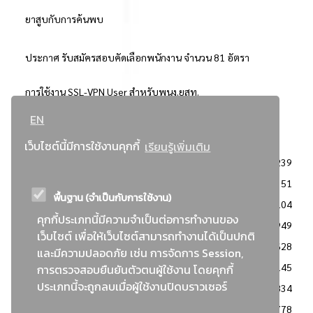
ยาสูบกับการค้นพบ
ประกาศ รับสมัครสอบคัดเลือกพนักงาน จำนวน 81 อัตรา
การใช้งาน SSL-VPN User สำหรับพนง.ยสท.
EN
..ยอดนิยม..
เว็บไซต์นี้มีการใช้งานคุกกี้
เรียนรู้เพิ่มเติม
จัดซื้อจัดจ้างการยาสูบแห่งประเทศไทย
3239
: ประกาศผู้ชนะการเสนอราคา
2351
พื้นฐาน (จำเป็นกับการใช้งาน)
: วิธีเฉพาะเจาะจง
2104
คุกกี้ประเภทนี้มีความจำเป็นต่อการทำงานของ
ข่าวสาร/ประกาศ
1949
เว็บไซต์ เพื่อให้เว็บไซต์สามารถทำงานได้เป็นปกติ
: เอกสารส่งเสริมความโปร่งใสในการจัดซื้อจัดจ้าง
1628
และมีความปลอดภัย เช่น การจัดการ Session,
ข่าวสารจัดซื้อจัดจ้าง
1145
การตรวจสอบยืนยันตัวตนผู้ใช้งาน โดยคุกกี้
ประเภทนี้จะถูกลบเมื่อผู้ใช้งานปิดบราวเซอร์
: แผนการจัดซื้อจัดจ้าง
834
: ประกาศราคากลาง
778