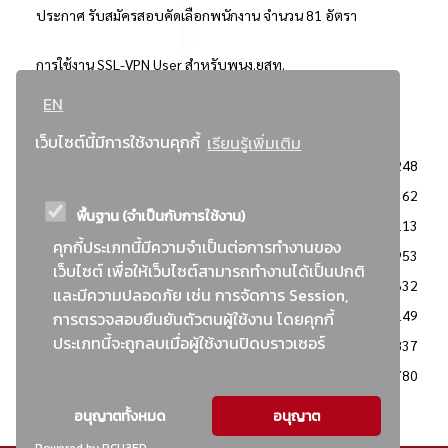
ประกาศ รับสมัครสอบคัดเลือกพนักงาน จำนวน 81 อัตรา
การใช้งาน SSL-VPN User สำหรับพนง.ยสท.
EN
..ยอดนิยม..
เว็บไซต์นี้มีการใช้งานคุกกี้
เรียนรู้เพิ่มเติม
จัดซื้อจัดจ้างการยาสูบแห่งประเทศไทย
3248
: ประกาศผู้ชนะการเสนอราคา
2362
พื้นฐาน (จำเป็นกับการใช้งาน)
: วิธีเฉพาะเจาะจง
2113
คุกกี้ประเภทนี้มีความจำเป็นต่อการทำงานของ
ข่าวสาร/ประกาศ
1953
เว็บไซต์ เพื่อให้เว็บไซต์สามารถทำงานได้เป็นปกติ
: เอกสารส่งเสริมความโปร่งใสในการจัดซื้อจัดจ้าง
1632
และมีความปลอดภัย เช่น การจัดการ Session,
ข่าวสารจัดซื้อจัดจ้าง
1149
การตรวจสอบยืนยันตัวตนผู้ใช้งาน โดยคุกกี้
ประเภทนี้จะถูกลบเมื่อผู้ใช้งานปิดบราวเซอร์
: แผนการจัดซื้อจัดจ้าง
837
: ประกาศราคากลาง
780
อนุญาตทั้งหมด
อนุญาต
Powered by PCU3ED